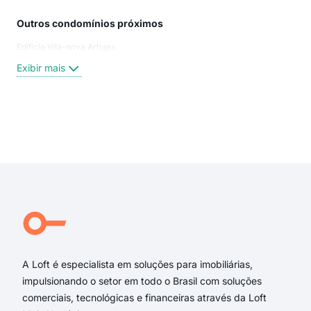
Outros condomínios próximos
Rua
Edificio Vila-nova Artigas
Pad
das
Exibir mais
Rua
Ala
alam
rua
Exi
rua 
ave
Ave
Pad
Rua
Rua
A Loft é especialista em soluções para imobiliárias,
impulsionando o setor em todo o Brasil com soluções
comerciais, tecnológicas e financeiras através da Loft