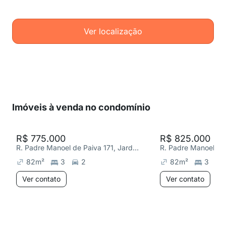
Ver localização
Imóveis à venda no condomínio
R$ 775.000
R$ 825.000
R. Padre Manoel de Paiva 171, Jardim
82
m²
3
2
82
m²
3
Ver contato
Ver contato