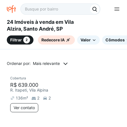
24 Imóveis à venda em Vila
Alzira, Santo André, SP
Filtrar
Redecore IA
Valor
Cômodos
2
Ordenar por:
Mais relevante
Cobertura
Redecorar
R$ 639.000
R. Itapeti, Vila Alpina
136
m²
2
2
Ver contato