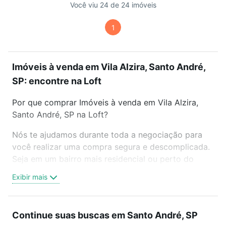
Você viu 24 de 24 imóveis
1
Imóveis à venda em Vila Alzira, Santo André,
SP: encontre na Loft
Por que comprar Imóveis à venda em Vila Alzira,
Santo André, SP na Loft?
Nós te ajudamos durante toda a negociação para
você realizar uma compra segura e descomplicada.
Seja em um bairro mais residencial ou perto do
trabalho e do metrô, aqui você vai encontrar a
Exibir mais
oferta ideal de Imóveis à venda em Vila Alzira,
Santo André, SP para conquistar seu sonho. Agende
uma visita presencial ou por videochamada, é grátis,
Continue suas buscas em Santo André, SP
sem compromisso e você ainda conta com mais de