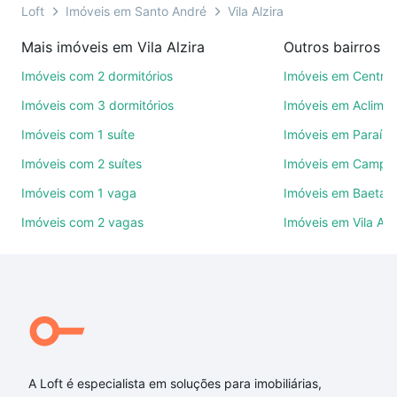
46 mil corretores e imobiliárias te ajudando na
Loft
Imóveis em Santo André
Vila Alzira
compra, venda ou troca de imóveis.
Mais imóveis em Vila Alzira
Como escolher um imóvel?
Imóveis com 2 dormitórios
Imóveis em Centro
Use barra de busca no topo para pesquisar por
Imóveis com 3 dormitórios
Imóveis em Aclima
ruas, bairros e até condomínios favoritos. Você
Imóveis com 1 suíte
Imóveis em Paraíso
também pode usar os filtros como quantidade de
Imóveis com 2 suítes
Imóveis em Campes
quartos, suítes, com ou sem vaga de garagem para
combinar perfeitamente com o preço, metragem e
Imóveis com 1 vaga
Imóveis em Baeta 
comodidades, como piscina, academia, salão de
Imóveis com 2 vagas
Imóveis em Vila As
festas ou área verde e encontrar Imóveis à venda
em Vila Alzira, Santo André, SP ideal para você na
Loft.
Qual o preço de Imóveis à venda em Vila Alzira,
Santo André, SP?
Aqui na Loft temos a oferta ideal para você, com
A Loft é especialista em soluções para imobiliárias,
Imóveis à venda em Vila Alzira, Santo André, SP que