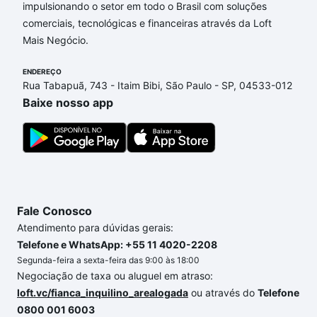
impulsionando o setor em todo o Brasil com soluções
custam a partir de R$ 0 e com nossas opções de
comerciais, tecnológicas e financeiras através da Loft
financiamento imobiliário as parcelas podem se
Mais Negócio.
adequar ao seu orçamento. Se ainda tem alguma
dúvida dos custos envolvidos no processo de
ENDEREÇO
compra, veja em nosso portal
quanto custa comprar
Rua Tabapuã, 743 - Itaim Bibi, São Paulo - SP, 04533-012
um apartamento
e conte com a gente para comprar
Baixe nosso app
o imóvel dos seus sonhos com segurança e
conforto. Loft, com você até as chaves.
Fale Conosco
Atendimento para dúvidas gerais:
Telefone e WhatsApp: +55 11 4020-2208
Segunda-feira a sexta-feira das 9:00 às 18:00
Negociação de taxa ou aluguel em atraso:
loft.vc/fianca_inquilino_arealogada
ou através do
Telefone
0800 001 6003