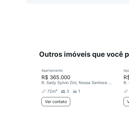
Outros imóveis que você 
Apartamento
Ap
R$ 365.000
R
R. Sady Sylvio Zini, Nossa Senhora da Saúde
72
m²
3
1
Ver contato
V