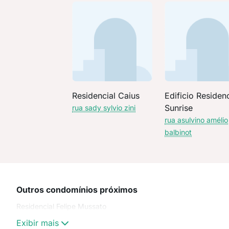
Residencial Caius
Edificio Residenc
Sunrise
rua sady sylvio zini
rua asulvino amélio
balbinot
Outros condomínios próximos
Residencial Felipe Mussato
Exibir mais