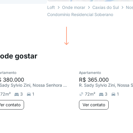
Loft
Onde morar
Caxias do Sul
Nos
Condomínio Residencial Soberano
pode gostar
artamento
Apartamento
$ 380.000
R$ 365.000
R. Sady Sylvio Zini, Nossa Senhora da Saúde
72
m²
3
1
72
m²
3
1
er contato
Ver contato