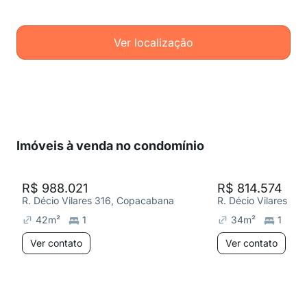
Ver localização
Imóveis à venda no condomínio
R$ 988.021
R$ 814.574
R. Décio Vilares 316, Copacabana
R. Décio Vilares 3
42
m²
1
34
m²
1
Ver contato
Ver contato