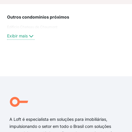
Outros condomínios próximos
Rua
Edificio Chateau de Chaumont
Rua
Mae
Exibir mais
rua 
pra
Rua 
rua 
Exi
rua 
Rua
rua
Lade
Ver
Pra
A Loft é especialista em soluções para imobiliárias,
impulsionando o setor em todo o Brasil com soluções