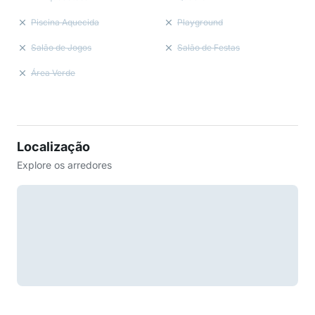
Piscina Aquecida
Playground
Salão de Jogos
Salão de Festas
Área Verde
Localização
Explore os arredores