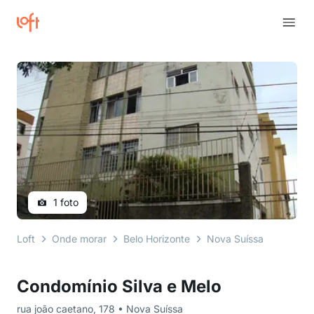
1 foto
Loft
Onde morar
Belo Horizonte
Nova Suíssa
rua joã
Condomínio Silva e Melo
rua joão caetano, 178 • Nova Suíssa