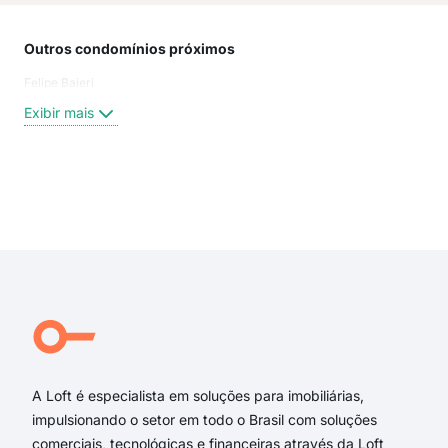
Outros condomínios próximos
Rua
Felipe Baieri
Rua
Rua
Exibir mais
Rua
Jun
Rua
Rua
Exi
Rua 
Rua
rua
rua 
rua 
rua
A Loft é especialista em soluções para imobiliárias,
impulsionando o setor em todo o Brasil com soluções
comerciais, tecnológicas e financeiras através da Loft