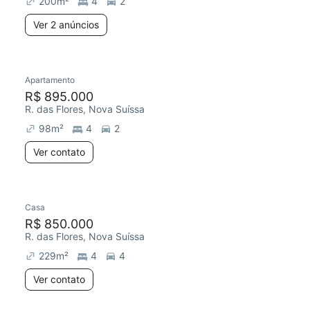
200
m²
4
2
Ver 2 anúncios
Apartamento
Redecorar
R$ 895.000
R. das Flores, Nova Suíssa
98
m²
4
2
Ver contato
Casa
R$ 850.000
R. das Flores, Nova Suíssa
229
m²
4
4
Ver contato