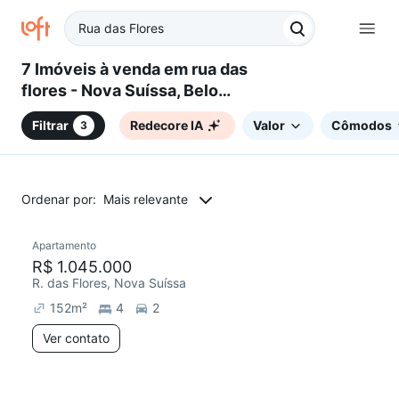
7 Imóveis à venda em rua das
flores - Nova Suíssa, Belo
Horizonte, MG
Filtrar
Redecore IA
Valor
Cômodos
3
Ordenar por:
Mais relevante
Apartamento
Redecorar
R$ 1.045.000
R. das Flores, Nova Suíssa
152
m²
4
2
Ver contato