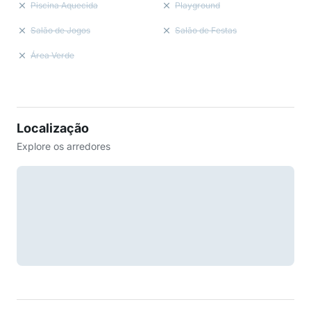
Piscina Aquecida
Playground
Salão de Jogos
Salão de Festas
Área Verde
Localização
Explore os arredores