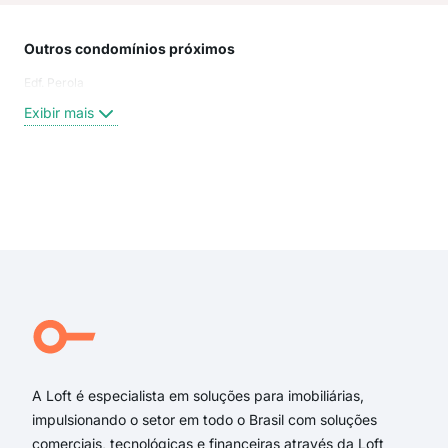
Outros condomínios próximos
Rua
Edf. Perola
Rua 
Cás
Exibir mais
Lag
Rua
Rua
rua
Exi
rua
rua 
rua 
Rua
Rua
Rua
A Loft é especialista em soluções para imobiliárias,
impulsionando o setor em todo o Brasil com soluções
comerciais, tecnológicas e financeiras através da Loft