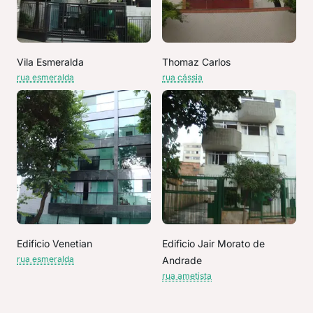
Vila Esmeralda
Thomaz Carlos
rua esmeralda
rua cássia
Edificio Venetian
Edificio Jair Morato de
rua esmeralda
Andrade
rua ametista