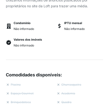
Utilizamos informações de anúncios publicados por
proprietários no site da Loft para trazer uma média.
Condomínio
IPTU mensal
Não informado
Não informado
Valores dos imóveis
Não informado
Comodidades disponíveis
:
Piscina
Churrasqueira
Espaço Gourmet
Academia
Brinquedoteca
Quadra