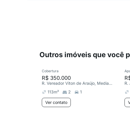
Outros imóveis que você 
Cobertura
Ap
R$ 350.000
R
R. Vereador Viton de Araújo, Medianeira
R.
113
m²
2
1
Ver contato
V