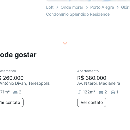
Loft
Onde morar
Porto Alegre
Glór
Condomínio Splendido Residence
pode gostar
artamento
Apartamento
$ 260.000
R$ 380.000
 Antônio Divan, Teresópolis
Av. Niterói, Medianeira
71
m²
2
122
m²
2
1
er contato
Ver contato