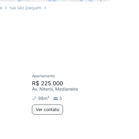
ia
rua são joaquim
Apartamento
Apartame
R$ 225.000
R$ 320
Av. Niterói, Medianeira
Av. Cinc
98
m²
3
131
m²
Ver contato
Ver co