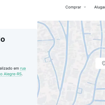
Comprar
Aluga
do
calizado em
rua
to Alegre-RS
.