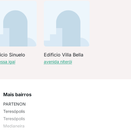
icio Sinuelo
Edificio Villa Bella
essa igaí
avenida niterói
Mais bairros
PARTENON
Teresópolis
Teresópolis
Medianeira