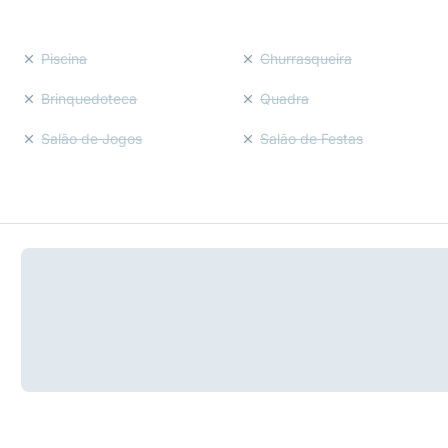
Piscina
Churrasqueira
Brinquedoteca
Quadra
Salão de Jogos
Salão de Festas