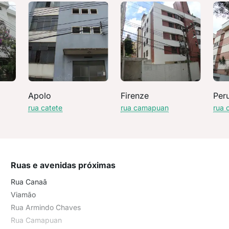
Apolo
Firenze
Per
rua catete
rua camapuan
rua 
Ruas e avenidas próximas
Rua Canaã
Viamão
Rua Armindo Chaves
Rua Camapuan