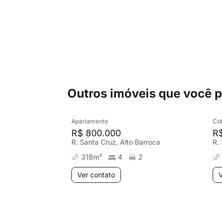
Outros imóveis que você 
Apartamento
Co
R$ 800.000
R
R. Santa Cruz, Alto Barroca
R.
318
m²
4
2
Ver contato
V