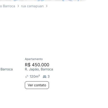
to Barroca
rua camapuan
Apartamento
Cobertura
R$ 450.000
R$ 698
o Barroca
R. Japão, Barroca
R. Gener
120
m²
3
238
m
Ver contato
Ver co