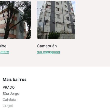
uibe
Camapuãn
catete
rua camapuan
Mais bairros
PRADO
São Jorge
Calafata
Grajaú