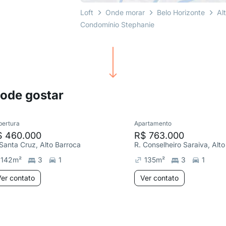
Loft
Onde morar
Belo Horizonte
Al
Condomínio Stephanie
pode gostar
bertura
Apartamento
$ 460.000
R$ 763.000
 Santa Cruz, Alto Barroca
R. Conselheiro Saraiva, Alt
142
m²
3
1
135
m²
3
1
er contato
Ver contato