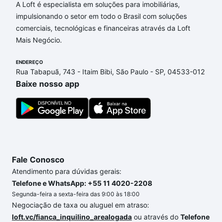
A Loft é especialista em soluções para imobiliárias,
Aqui na Loft temos a oferta ideal para você, com
impulsionando o setor em todo o Brasil com soluções
Imóveis à venda em rua armindo chaves - Alto
comerciais, tecnológicas e financeiras através da Loft
Barroca, Belo Horizonte, MG que custam a partir de
Mais Negócio.
R$ 0 e com nossas opções de financiamento
imobiliário as parcelas podem se adequar ao seu
ENDEREÇO
orçamento. Se ainda tem alguma dúvida dos custos
Rua Tabapuã, 743 - Itaim Bibi, São Paulo - SP, 04533-012
envolvidos no processo de compra, veja em nosso
Baixe nosso app
portal
quanto custa comprar um apartamento
e
conte com a gente para comprar o imóvel dos seus
sonhos com segurança e conforto. Loft, com você
até as chaves.
Fale Conosco
Atendimento para dúvidas gerais:
Telefone e WhatsApp: +55 11 4020-2208
Segunda-feira a sexta-feira das 9:00 às 18:00
Negociação de taxa ou aluguel em atraso:
loft.vc/fianca_inquilino_arealogada
ou através do
Telefone