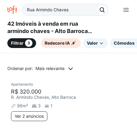
42 Imóveis à venda em rua
armindo chaves - Alto Barroca,
Belo Horizonte, MG
Filtrar
Redecore IA
Valor
Cômodos
3
Ordenar por:
Mais relevante
2 anúncios
Apartamento
Redecorar
R$ 320.000
R. Armindo Chaves, Alto Barroca
96
m²
3
1
Ver 2 anúncios