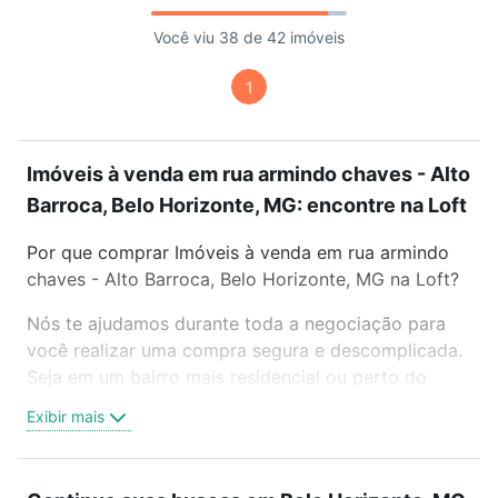
Você viu 38 de 42 imóveis
1
Imóveis à venda em rua armindo chaves - Alto
Barroca, Belo Horizonte, MG: encontre na Loft
Por que comprar Imóveis à venda em rua armindo
chaves - Alto Barroca, Belo Horizonte, MG na Loft?
Nós te ajudamos durante toda a negociação para
você realizar uma compra segura e descomplicada.
Seja em um bairro mais residencial ou perto do
trabalho e do metrô, aqui você vai encontrar a
Exibir mais
oferta ideal de Imóveis à venda em rua armindo
chaves - Alto Barroca, Belo Horizonte, MG para
conquistar seu sonho. Agende uma visita presencial