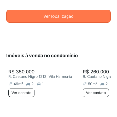
Ver localização
Imóveis à venda no condomínio
R$ 350.000
R$ 260.000
R. Caetano Nigro 1212, Vila Harmonia
R. Caetano Nigro 12
49
m²
2
1
50
m²
2
Ver contato
Ver contato