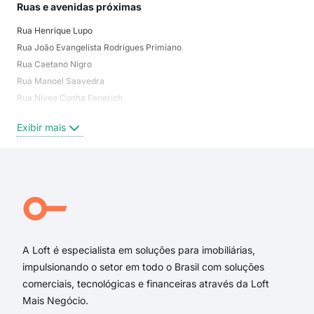
Ruas e avenidas próximas
Mai
Rua Henrique Lupo
Vila
Rua João Evangelista Rodrigues Primiano
Jar
Rua Caetano Nigro
Vil
Rua Manoel Saavedra
Jar
Rua Nívea Cunha Fenerich
Vila
Rua Rozendo de Brito
Vila
Exibir mais
Exi
Rua Rolando Lupo
Avenida Antonio Bento Chiossi
Avenida José Santiago Torres
Rua Américo Cambiaghi
Rua José Maria Tescari
Professor Vespasiano Veiga
A Loft é especialista em soluções para imobiliárias,
impulsionando o setor em todo o Brasil com soluções
comerciais, tecnológicas e financeiras através da Loft
Mais Negócio.