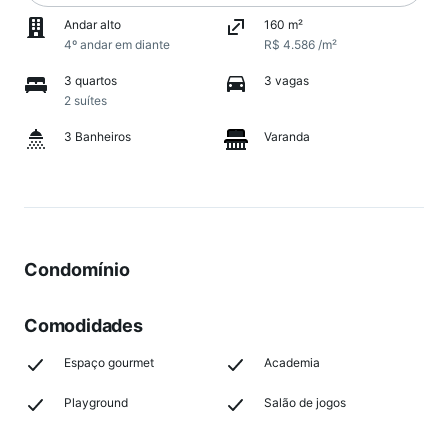
Andar alto
160 m²
4º andar em diante
R$ 4.586 /m²
3 quartos
3 vagas
2 suítes
3 Banheiros
Varanda
Condomínio
Comodidades
Espaço gourmet
Academia
Playground
Salão de jogos