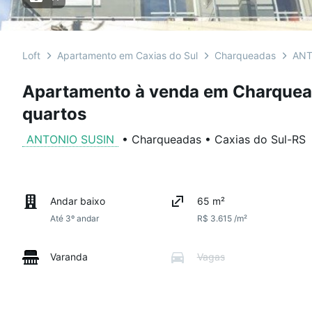
Loft
Apartamento em Caxias do Sul
Charqueadas
ANT
Apartamento à venda em Charquea
quartos
ANTONIO SUSIN
•
Charqueadas
•
Caxias do Sul
-
RS
Andar baixo
65 m²
Até 3º andar
R$ 3.615 /m²
Varanda
Vagas