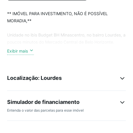
** IMÓVEL PARA INVESTIMENTO, NÃO É POSSÍVEL
MORADIA,**
Unidade no ibis Budget BH Minascentro, no bairro Lourdes, a
poucos minutos do Mercado Central de Belo Horizonte.
Exibir mais
Apartamento funcional para até 3 pessoas, com ar-
condicionado, Wi-Fi e 1 vaga rotativa, integrado à operação
do hotel.
Localização: Lourdes
Excelente oportunidade de renda passiva, com alta
demanda, localização central e ótimo potencial de
rentabilidade.
Simulador de financiamento
Entenda o valor das parcelas para esse imóvel
Sujeito à confirmação de disponibilidade e valores, sem
aviso prévio.