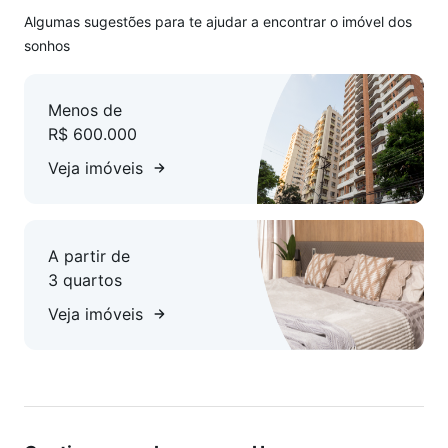
Área técnica para instalação de ar condicionado;
Algumas sugestões para te ajudar a encontrar o imóvel dos
sonhos
Plantas inteligentes com ambientes amplos, ventilados e
iluminados;
Menos de
R$ 600.000
Cozinha integrada com sala e sacada gourmet com
churrasqueira;
Veja imóveis
3 quartos sendo uma suíte;
A partir de
Suíte com closet;
3 quartos
Vista privilegiada sem chance de interferência.
Veja imóveis