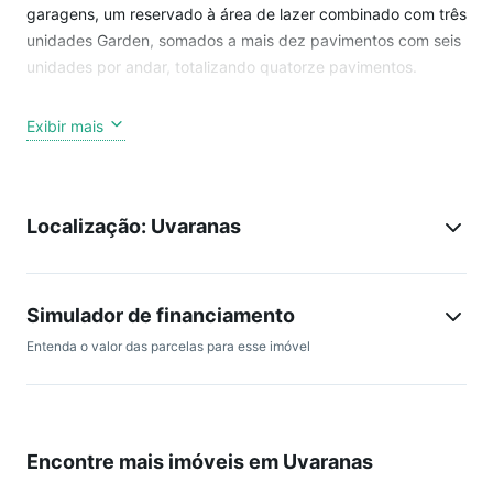
garagens, um reservado à área de lazer combinado com três
unidades Garden, somados a mais dez pavimentos com seis
unidades por andar, totalizando quatorze pavimentos.
O condomínio é segmentado em duas alas, com elevadores
Exibir mais
exclusivos por áreas, definindo exclusividade e requinte.
As churrasqueiras nas sacadas foram projetadas com dois
Localização: Uvaranas
acessos por portas, reforçando os compromissos de
qualidade diferenciada.
6 apartamentos por andar;
Simulador de financiamento
Entenda o valor das parcelas para esse imóvel
Projeto segmentando o prédio em duas alas, aumentando a
privacidade;
Elevadores exclusivos por áreas, menor convivência, maior
Encontre mais imóveis em Uvaranas
exclusividade;