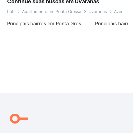
Continue suas buscas em Uvaranas
Loft
Apartamento em Ponta Grossa
Uvaranas
Avenida B
Principais bairros em Ponta Grossa, PR