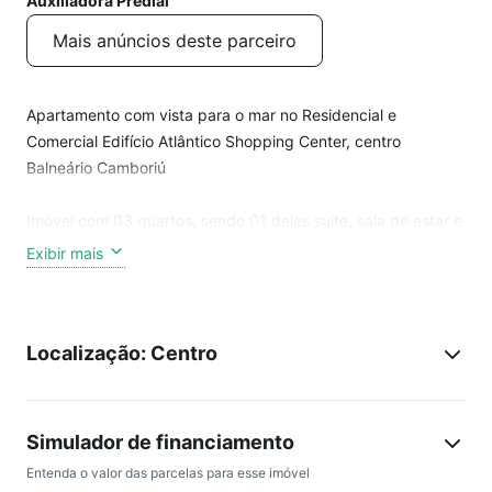
Auxiliadora Predial
Mais anúncios deste parceiro
Apartamento com vista para o mar no Residencial e
Comercial Edifício Atlântico Shopping Center, centro
Balneário Camboriú
Imóvel com 03 quartos, sendo 01 deles suíte, sala de estar e
jantar, 01 vaga de garagem privativa, churrasqueira à
Exibir mais
carvão.
Será entregue totalmente mobiliado e equipado e o
Localização: Centro
condomínio possui área de lazer completa, com: academia,
espaço gourmet, hall, piscina adulto e infantil, playground,
portaria 24h, quadra de esportes, quiosque c/ churrasqueira,
sala de jogos, salão de festas e sauna.
Simulador de financiamento
Entenda o valor das parcelas para esse imóvel
Agende já sua visita!