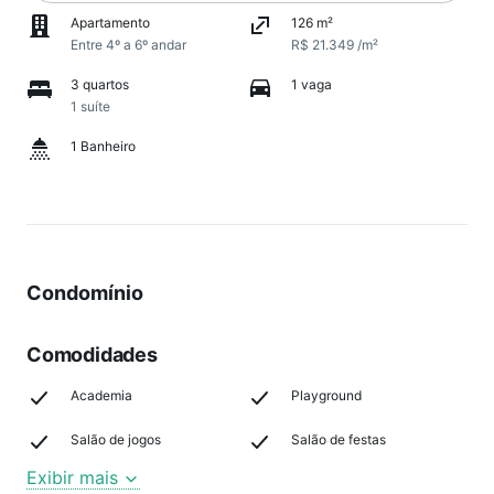
Apartamento
126 m²
Entre 4º a 6º andar
R$ 21.349 /m²
3 quartos
1 vaga
1 suíte
1 Banheiro
Condomínio
Comodidades
Academia
Playground
Salão de jogos
Salão de festas
Exibir mais