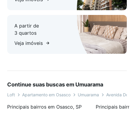
Conte com todos os benefícios deste empreendimento
moderno e exclusivo e realize seu sonho da casa própria do
A partir de
melhor jeito possível! Últimas unidades!
3 quartos
O que este imóvel novo oferece?
Veja imóveis
Churrasqueira
Fitness/Sala de Ginástica
Piscina
Playground
Salão de festas
Continue suas buscas em Umuarama
Área de serviço
Cozinha americana
Loft
Apartamento em Osasco
Umuarama
Avenida Douto
Despensa
Gás encanado
Principais bairros em Osasco, SP
Principais bairr
Varanda Gourmet
Brinquedoteca
Piscina aquecida