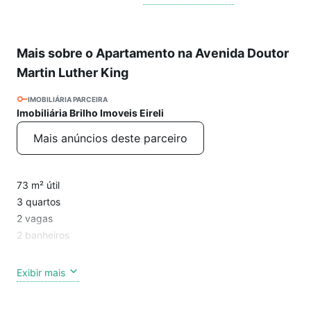
Mais sobre o Apartamento na Avenida Doutor
Martin Luther King
IMOBILIÁRIA PARCEIRA
Imobiliária Brilho Imoveis Eireli
Mais anúncios deste parceiro
73 m² útil
3 quartos
2 vagas
2 banheiros
Apartamento super bem localizado em Osasco com piscina
Exibir mais
aquecida de borda infinita na cobertura e uma vista
incomparável da cidade, em frente a uma instituição