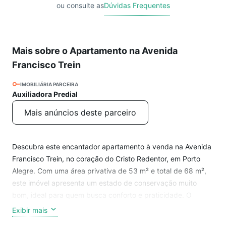
ou consulte as
Dúvidas Frequentes
Mais sobre o Apartamento na Avenida
Francisco Trein
IMOBILIÁRIA PARCEIRA
Auxiliadora Predial
Mais anúncios deste parceiro
Descubra este encantador apartamento à venda na Avenida
Francisco Trein, no coração do Cristo Redentor, em Porto
Alegre. Com uma área privativa de 53 m² e total de 68 m²,
este imóvel apresenta um estado de conservação muito
bom, ideal para quem busca conforto e praticidade. O
apartamento conta com 2 ambientes de living, cozinha e
Exibir mais
área de serviço. Aproveite a oportunidade de viver em uma