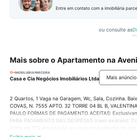
Entre em contato com a imobiliária parcei
ou consulte as
D
Mais sobre o Apartamento na Aven
IMOBILIÁRIA PARCEIRA
Mais anúncio
Casa e Cia Negócios Imobiliários Ltda
2 Quartos, 1 Vaga na Garagem, Wc, Sala, Cozinha. 
COVAS, N. 7555 APTO. 32 TORRE 04 BL B, VALENTINA
PAULO FORMAS DE PAGAMENTO ACEITAS: Exclusivament
PARA PAGAMENTO DAS DESPESAS (caso existam): Cond
limite de 10% em relação ao valor de avaliação do im
que exceder o limite de 10% do valor de avaliação. Tr