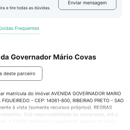
Enviar mensagem
ra e tire todas as dúvidas.
úvidas Frequentes
ida Governador Mário Covas
s deste parceiro
Baixar matrícula do imóvel AVENIDA GOVERNADOR MARIO
 FIGUEIREDO - CEP: 14061-800, RIBEIRAO PRETO - SAO
e à vista (somente recursos próprios). REGRAS
omínio: Sob responsabilidade do comprador, até o
óvel. A CAIXA realizará o pagamento apenas do valor
ibutos: Sob responsabilidade do comprador.