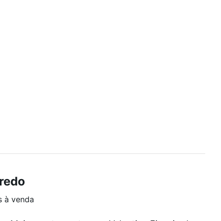
iredo
s à venda