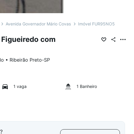
Avenida Governador Mário Covas
Imóvel FUR95NO5
 Figueiredo com
do
•
Ribeirão Preto
-
SP
1 vaga
1 Banheiro
l?