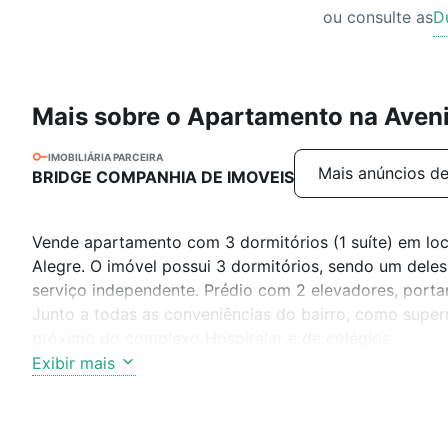
ou consulte as
D
Mais sobre o Apartamento na Aven
IMOBILIÁRIA PARCEIRA
Mais anúncios de
BRIDGE COMPANHIA DE IMOVEIS
Vende apartamento com 3 dormitórios (1 suíte) em loca
Alegre. O imóvel possui 3 dormitórios, sendo um deles 
serviço independente. Prédio com 2 elevadores, portar
Junto a todas as conveniências do bairro, como super
próximo do complexo Hospitalar e de colégios.
Exibir mais