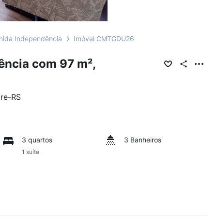
nida Independência
Imóvel CMTGDU26
ência com 97 m²,
re
-
RS
3 quartos
3 Banheiros
1 suíte