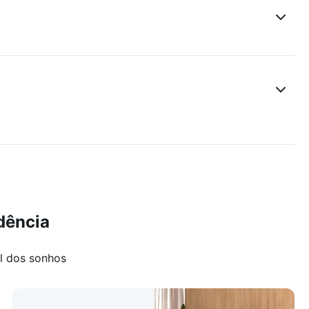
dência
l dos sonhos