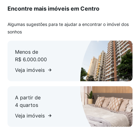
Interfone
Encontre mais imóveis em Centro
Internet
Jacuzzi
Estar Social
Algumas sugestões para te ajudar a encontrar o imóvel dos
Circuito Tv
sonhos
-> Unidade
Menos de
R$ 6.000.000
Living
Lavabo
Veja imóveis
Área de Serviço
Infraestrutura para água quente
Acabamento em gesso
A partir de
Fechadura com senha na porta de entrada
4 quartos
Churrasqueira
Porcelanato
Veja imóveis
Acessibilidade para PNE
Banheira Hidromassagem
Sacada