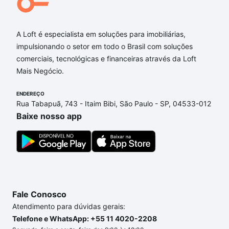
A Loft é especialista em soluções para imobiliárias,
impulsionando o setor em todo o Brasil com soluções
CONDIÇÕES DE PAGAMENTO
comerciais, tecnológicas e financeiras através da Loft
Mais Negócio.
Entrada (1x) - R$ 1.797.000,00
Parcelamento (60x) - R$ 44.925,00
ENDEREÇO
Reforço (8x) - R$ 187.187,50
Rua Tabapuã, 743 - Itaim Bibi, São Paulo - SP, 04533-012
Baixe nosso app
Fale Conosco
Atendimento para dúvidas gerais:
Telefone e WhatsApp: +55 11 4020-2208