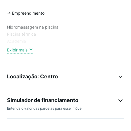
-> Empreendimento
Hidromassagem na piscina
Piscina térmica
Academia
Sala de jogos
Exibir mais
Playground
Sala de Reunião
Salão de festas
Localização: Centro
Guarita de segurança
Bicicletário
Entrada para banhistas e box de praia
Hall de entrada decorado e mobiliado
Simulador de financiamento
Medidores de água, luz e gás individuais
Entenda o valor das parcelas para esse imóvel
Brinquedoteca
Elevador
Espaço gourmet