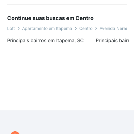
Closet
Despensa
Continue suas buscas em Centro
Sala de Estar
Alarme
Loft
Apartamento em Itapema
Centro
Avenida Nereu R
Interfone
Circuito Tv
Principais bairros em Itapema, SC
Principais bairr
Cozinha Americana
Varanda Gourmet
Vista Panorâmica
Internet
Gás Individual
Aquecimento a Gás
Itens adicionais
Elevador para automóveis
Água purificada com ozônio
Rodapé 20 cm
Persianas Elétricas
Teto em Gesso