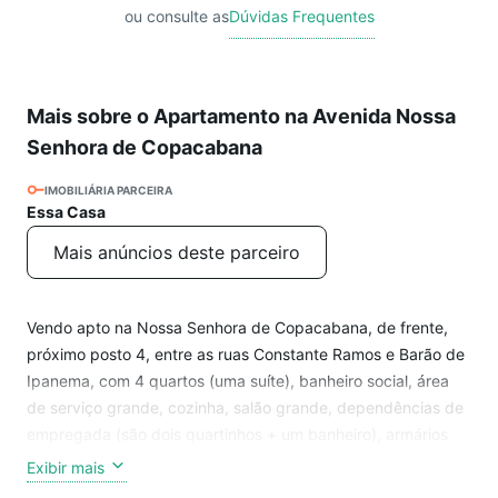
ou consulte as
Dúvidas Frequentes
Mais sobre o Apartamento na Avenida Nossa
Senhora de Copacabana
IMOBILIÁRIA PARCEIRA
Essa Casa
Mais anúncios deste parceiro
Vendo apto na Nossa Senhora de Copacabana, de frente,
próximo posto 4, entre as ruas Constante Ramos e Barão de
Ipanema, com 4 quartos (uma suíte), banheiro social, área
de serviço grande, cozinha, salão grande, dependências de
empregada (são dois quartinhos + um banheiro), armários
embutidos nos quartos e na cozinha, hall privativo, porteiro
Exibir mais
24 horas. Não tem garagem mas tem sempre vaga para