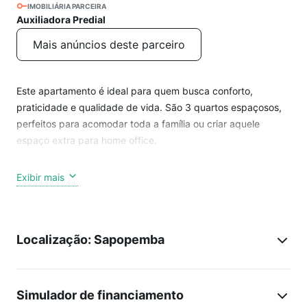
IMOBILIÁRIA PARCEIRA
Auxiliadora Predial
Mais anúncios deste parceiro
Este apartamento é ideal para quem busca conforto,
praticidade e qualidade de vida. São 3 quartos espaçosos,
perfeitos para acomodar toda a família ou criar aquele
espaço extra para home office.
O imóvel conta ainda com:
Exibir mais
1 banheiro bem distribuído
1 vaga de garagem
Localização: Sapopemba
Ambientes amplos e bem ventilados
Localização privilegiada!
Simulador de financiamento
Próximo à Estação Vila União, facilitando o acesso ao