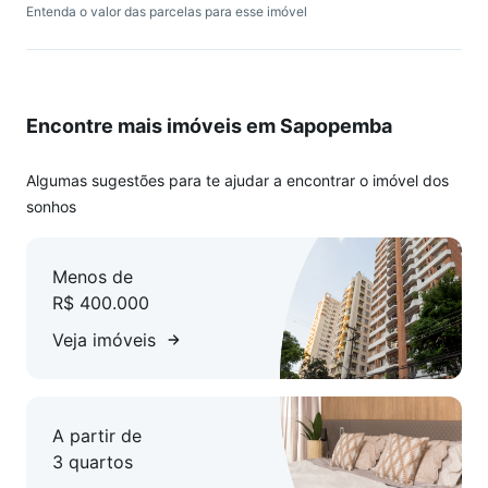
Entenda o valor das parcelas para esse imóvel
transporte público.
A poucos minutos do Parque Lazer, da Ciclovia e da Praça
Benjamim Constant, excelentes opções para caminhadas,
atividades ao ar livre e momentos de descanso.
Encontre mais imóveis em Sapopemba
Uma excelente oportunidade para morar em uma região que
une comodidade urbana e lazer em um só lugar.
Algumas sugestões para te ajudar a encontrar o imóvel dos
sonhos
Agende sua visita!
Menos de
R$ 400.000
Veja imóveis
A partir de
3 quartos