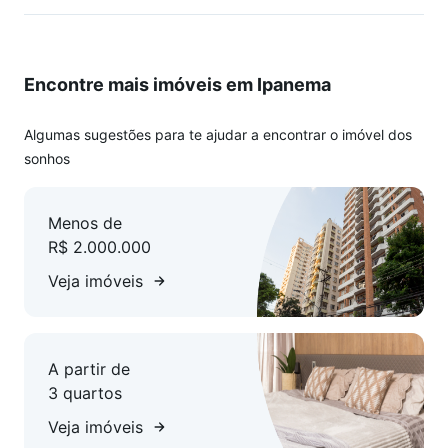
* cozinha
* área de serviço
* dependência completa
Encontre mais imóveis em Ipanema
* prédio com portaria 24h
* vaga de garagem
Algumas sugestões para te ajudar a encontrar o imóvel dos
Agende uma visita para conhecer melhor o imóvel.
sonhos
Menos de
R$ 2.000.000
Veja imóveis
A partir de
3 quartos
Veja imóveis