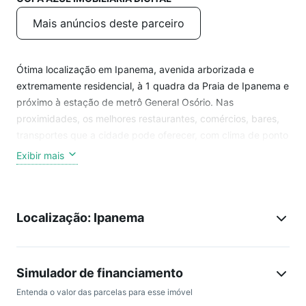
Mais anúncios deste parceiro
Ótima localização em Ipanema, avenida arborizada e
extremamente residencial, à 1 quadra da Praia de Ipanema e
próximo à estação de metrô General Osório. Nas
proximidades, os melhores restaurantes, comércios, bares,
transportes que a cidade pode oferecer, com clima de ponto
turístico.
Exibir mais
Trata-se de um apartamento de frente, andar baixo, sol da
manhã, planta ampla, com todo conforto necessário para
Localização: Ipanema
sua família. É composto de:
* 2 salas
* 3 quartos
Simulador de financiamento
* sendo uma suíte
Entenda o valor das parcelas para esse imóvel
* banheiro social