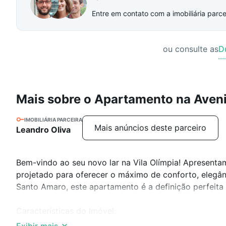
Entre em contato com a imobiliária parcei
ou consulte as
D
Mais sobre o Apartamento na Aven
IMOBILIÁRIA PARCEIRA
Mais anúncios deste parceiro
Leandro Oliva
Bem-vindo ao seu novo lar na Vila Olímpia! Apresen
projetado para oferecer o máximo de conforto, elegân
Santo Amaro, este apartamento é a definição perfeita d
Características do Imóvel:
Ampla sala de estar com cozinha americana totalmente 