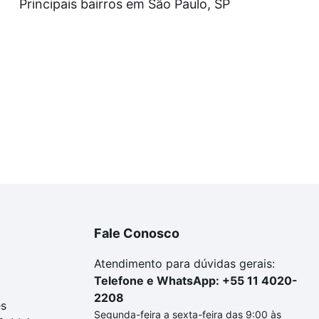
Principais bairros em São Paulo, SP
óvel que combina sofisticação, conforto e localização
te-se com essa jo
Fale Conosco
Atendimento para dúvidas gerais:
Telefone e WhatsApp: +55 11 4020-
2208
es
Segunda-feira a sexta-feira das 9:00 às