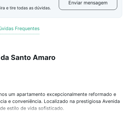
Enviar mensagem
ra e tire todas as dúvidas.
úvidas Frequentes
ida Santo Amaro
tamos um apartamento excepcionalmente reformado e
cia e conveniência. Localizado na prestigiosa Avenida
e estilo de vida sofisticado.
integrada - perfeita para receber amigos e familiares.