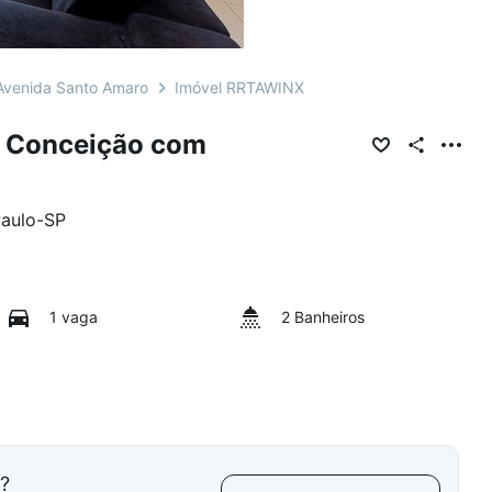
Avenida Santo Amaro
Imóvel RRTAWINX
a Conceição com
aulo
-
SP
1 vaga
2 Banheiros
l?