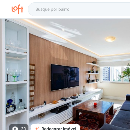
30
Redecorar imóvel