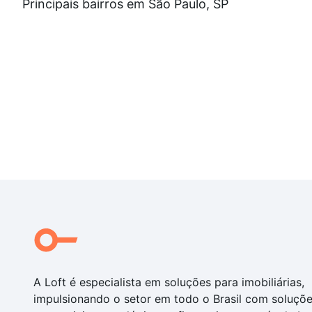
Principais bairros em São Paulo, SP
Drogarias
Não perca esta oportunidade única de morar em um im
privilegiada. Agende uma visita agora mesmo e encan
A Loft é especialista em soluções para imobiliárias,
impulsionando o setor em todo o Brasil com soluçõ