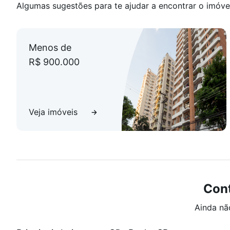
Algumas sugestões para te ajudar a encontrar o imóve
Escolas e Faculdades Próximas:
Escola Lumiar
Universidade Anhembi-Morumbi
Menos de
Insper
R$ 900.000
FMU
Escola Viva
Colégio Criativa
Colégio da Companhia de Maria
Veja imóveis
Restaurantes Próximos:
Jardineira Grill
Rancho Português
Fogo de Chão
Di Paolo
Cont
Comércios Essenciais:
Ainda nã
Pão de Açúcar Minuto
St. Marchè