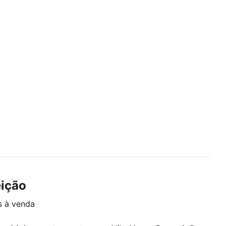
eição
s à venda