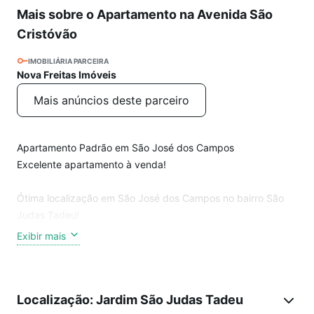
Mais sobre o Apartamento na Avenida São
Cristóvão
IMOBILIÁRIA PARCEIRA
Nova Freitas Imóveis
Mais anúncios deste parceiro
Apartamento Padrão em São José dos Campos
Excelente apartamento à venda!
Ótima localização em São José dos Campos no bairro São
Judas Tadeu!
Exibir mais
45m²
2 Dormitórios
Banheiro
Localização: Jardim São Judas Tadeu
Cozinha