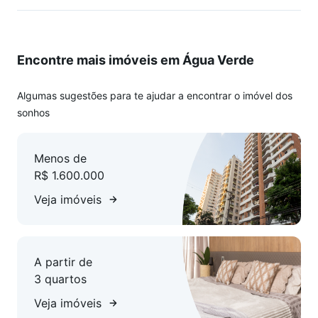
- Varanda com vista livre e face norte.
- 154m² de área privativa.
Encontre mais imóveis em Água Verde
DIFERENCIAIS:
- Face Norte, Iluminação natural e ventilação cruzada.
- 02 vagas de garagem individuais e cobertas.
Algumas sugestões para te ajudar a encontrar o imóvel dos
- Andar alto, 1 apartamento por andar.
sonhos
- Mobiliado, climatização instalada.
Menos de
CONDOMÍNIO:
R$ 1.600.000
- Salão de festas e espaço gourmet.
- Playground e bicicletário.
Veja imóveis
- Condomínio exclusivo, apenas 15 unidades.
A partir de
3 quartos
Veja imóveis