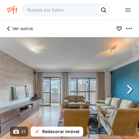
Ver outros
Redecorar imóvel
23