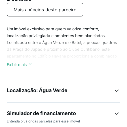
Mais anúncios deste parceiro
Um imóvel exclusivo para quem valoriza conforto,
localização privilegiada e ambientes bem planejados.
Localizado entre o Água Verde e o Batel, a poucas quadras
da Praça do Japão e próximo ao Clube Curitibano, este
apartamento no Edifício Havana proporciona a combinação
perfeita entre praticidade, qualidade de vida e um dos
Exibir mais
endereços mais cobiçados de Curitiba.
CARACTERÍSTICAS:
Localização: Água Verde
- 03 suítes espaçosas com armários planejados.
- Sala de estar e jantar integradas.
- Copa com churrasqueira.
- Lavabo social.
Simulador de financiamento
- Cozinha ampla, lavanderia independente, despensa e
Entenda o valor das parcelas para esse imóvel
banheiro de apoio.