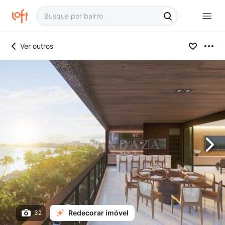
Ver outros
Redecorar imóvel
32