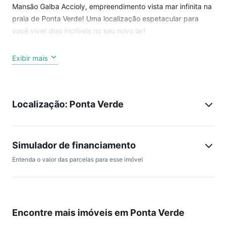
Mansão Galba Accioly, empreendimento vista mar infinita na
praia de Ponta Verde! Uma localização espetacular para
você viver dias incríveis no seu novo lar!
Unidade com 4 suítes, gabinete/escritório, lavabo, varanda
Exibir mais
gourmet, hall privativo, SPA, sala de estar e jantar, cozinha,
área de serviço, dependência completa de empregada, 5
vagas de garagem.
Localização: Ponta Verde
Valor: R$ 12.705.115,94 (consultar tabela)
Última unidade disponível.
Simulador de financiamento
Saiba mais sobre esse imóvel e agende sua apresentação
Entenda o valor das parcelas para esse imóvel
exclusiva.
Encontre mais imóveis em Ponta Verde