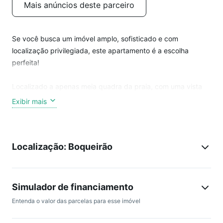
Mais anúncios deste parceiro
Se você busca um imóvel amplo, sofisticado e com
localização privilegiada, este apartamento é a escolha
perfeita!
Localizado a apenas meia quadra da praia, com uma vista
encantadora para o mar, este apartamento impressiona
Exibir mais
pelos seus 233m² de área útil e uma planta inteligente que
oferece conforto e funcionalidade em cada ambiente.
Localização: Boqueirão
4 dormitórios espaçosos, sendo 2 suítes
Lavabo
Sala ampla com ambientes integrados e excelente
iluminação natural
Simulador de financiamento
Cozinha planejada, moderna e funcional
Entenda o valor das parcelas para esse imóvel
Totalmente mobiliado com extremo bom gosto, pronto para
morar