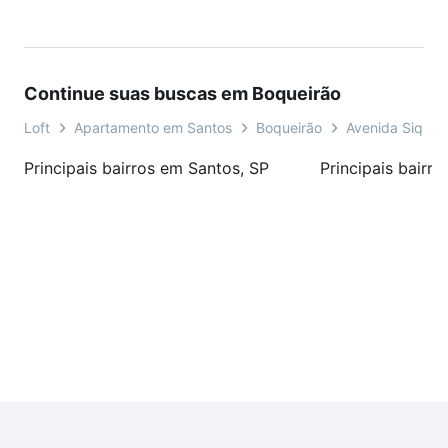
local diversificado, escolas e serviços. O Embaré é destaque
no mercado imobiliário pela alta valorização, sendo ideal
para quem busca conforto, praticidade e qualidade de vida
Continue suas buscas em Boqueirão
perto do litoral.
Loft
Apartamento em Santos
Boqueirão
Avenida Siquei
Principais bairros em Santos, SP
Principais bairr