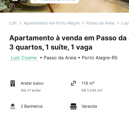
Loft
Apartamento em Porto Alegre
Passo da Areia
Lui
Apartamento à venda em Passo da 
3 quartos, 1 suíte, 1 vaga
Luiz Cosme
•
Passo da Areia
•
Porto Alegre
-
RS
Andar baixo
119 m²
Até 3º andar
R$ 5.546 /m²
2 Banheiros
Varanda