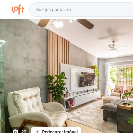
29
Redecorar imóvel