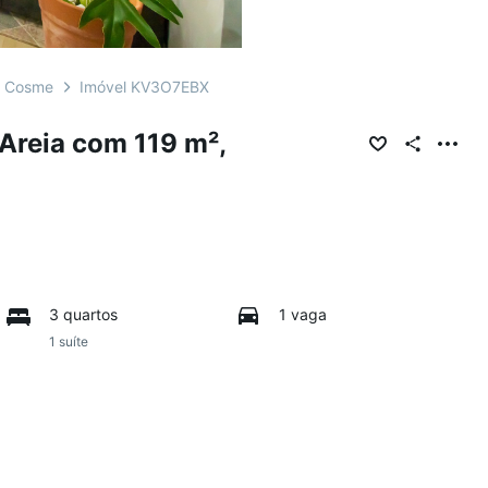
z Cosme
Imóvel KV3O7EBX
Areia com 119 m²,
3 quartos
1 vaga
1 suíte