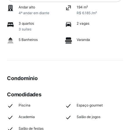
Andar alto
194 m²
4º andar em diante
R$ 6.185 /m²
3 quartos
2 vagas
3 suítes
5 Banheiros
Varanda
Condomínio
Comodidades
Piscina
Espaço gourmet
Academia
Salão de jogos
Salão de festas