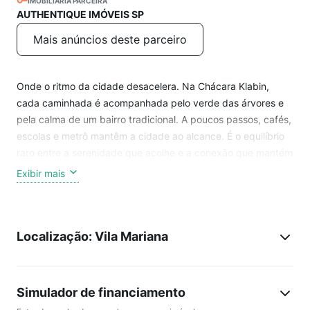
IMOBILIÁRIA PARCEIRA
AUTHENTIQUE IMÓVEIS SP
Mais anúncios deste parceiro
Onde o ritmo da cidade desacelera. Na Chácara Klabin,
cada caminhada é acompanhada pelo verde das árvores e
pela calma de um bairro tradicional. A poucos passos, cafés,
escolas e metrô mantêm a cidade ao alcance. É o equilíbrio
raro entre a serenidade que acolhe e a conexão que mantém
o mundo por perto.
Exibir mais
Plantas de 122 a 161 m², 3 a 4 dormitórios, 2 vagas de
garagem.
Localização: Vila Mariana
2 Unidades Duplex de 307 m² e 234 m² | com 3 suítes | 3
vagas demarcadas.
Simulador de financiamento
*Composição duplex: privativa coberta 199 m² + privativa