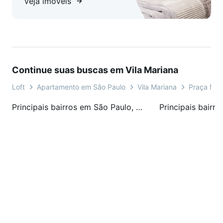
Veja imóveis
Piscina Coberta com raia, Piscina Descoberta, Piscina
Infantil, Quadra Recreativa, Salão de Festas, Sauna Seca,
Solário, SPA.
Continue suas buscas em Vila Mariana
Loft
Apartamento em São Paulo
Vila Mariana
Praça Mon
Principais bairros em São Paulo, SP