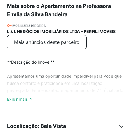
Mais sobre o Apartamento na Professora
Emília da Silva Bandeira
IMOBILIÁRIA PARCEIRA
L & L NEGÓCIOS IMOBILIÁRIOS LTDA – PERFIL IMÓVEIS
Mais anúncios deste parceiro
**Descrição do Imóvel**
Apresentamos uma oportunidade imperdível para você que
busca conforto e praticidade em uma localização
privilegiada. Este encantador apartamento de 77m², situado
na Professora Emília da Silva Bandeira, 818, no coração de
Exibir mais
Bela Vista, Caxias do Sul, é ideal para famílias e profissionais
que desejam viver com qualidade.
Localização: Bela Vista
Composta por 2 dormitórios, sendo 1 suíte, esta unidade