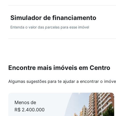
01 Torre Residencial
44 Unidades Residenciais
Simulador de financiamento
03 Unidades Comerciais
03 Elevadores
Entenda o valor das parcelas para esse imóvel
04 Dormitórios (2 suítes + 2 demi-suítes)
Living Integrado com Cozinha e Churrasqueira a Carv
Lavabo
Área de Serviço
Laje Técnica
03 Vagas de Garagem individuais por apto
Box de Praia
Encontre mais imóveis em Centro
CONDIÇÕES DE PAGAMENTO
Algumas sugestões para te ajudar a encontrar o imóve
40% de Entrada
Balões Anuais - 10% cada
Menos de
10% Chaves
R$ 2.400.000
Saldo - Em 36x