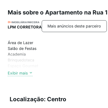
Mais sobre o Apartamento na Rua 
IMOBILIÁRIA PARCEIRA
Mais anúncios deste parceiro
LPM CORRETORA
Área de Lazer
Salão de Festas
Academia
Brinquedoteca
Espaço Gourmet
Piscina Adulto
Exibir mais
Piscina Familiar
Prainha
Jacuzzi
Estares Externos
Localização: Centro
Lareira Externa
Playground Externo