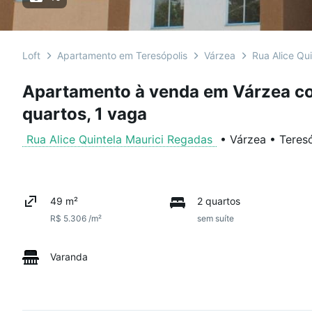
Loft
Apartamento em Teresópolis
Várzea
Rua Alice Qu
Apartamento à venda em Várzea co
quartos, 1 vaga
Rua Alice Quintela Maurici Regadas
•
Várzea
•
Teres
49 m²
2 quartos
R$ 5.306 /m²
sem suíte
Varanda