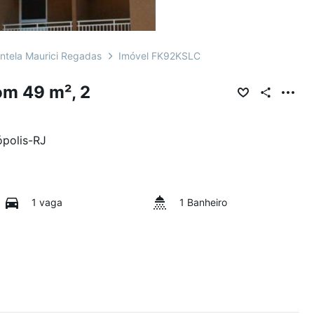
intela Maurici Regadas
Imóvel FK92KSLC
m 49 m², 2
ópolis
-
RJ
1 vaga
1 Banheiro