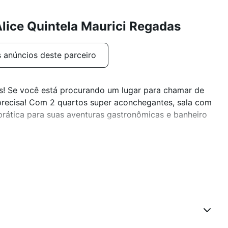
lice Quintela Maurici Regadas
 anúncios deste parceiro
s! Se você está procurando um lugar para chamar de
recisa! Com 2 quartos super aconchegantes, sala com
prática para suas aventuras gastronômicas e banheiro
a facilitar o dia a dia, uma área de lazer para relaxar
a! Sem falar na localização privilegiada, pertinho de
minutos de distância.
 Perfeito para quem quer morar com conforto e