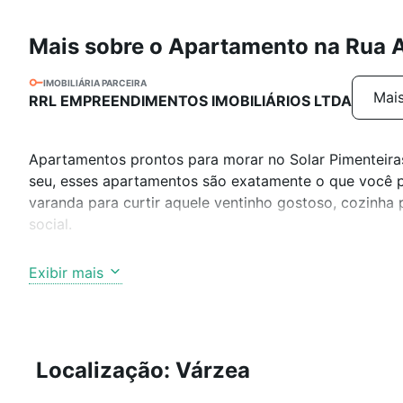
Mais sobre o Apartamento na Rua A
IMOBILIÁRIA PARCEIRA
Mais
RRL EMPREENDIMENTOS IMOBILIÁRIOS LTDA
Apartamentos prontos para morar no Solar Pimenteira
seu, esses apartamentos são exatamente o que você p
varanda para curtir aquele ventinho gostoso, cozinha 
social.
O prédio tem tudo o que você sempre quis: elevador par
Exibir mais
e se divertir, além de vaga de estacionamento garantid
comércios, escolas e tudo que você precisa a poucos 
Ah, e corre, porque são poucas unidades disponíveis!
Localização: Várzea
praticidade em um dos melhores pontos da cidade.