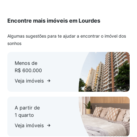
elevadores, portão eletrônico, interfone e portaria 24 horas.
Área de lazer completa, com piscina, quadra, espaço
Encontre mais imóveis em Lourdes
gourmet, salão de festas e academia.
Vaga de Garagem:
Algumas sugestões para te ajudar a encontrar o imóvel dos
01 vaga livre, coberta e em linha, com capacidade para
sonhos
veículo de grande porte.
Menos de
Valores sujeitos a alteração sem aviso prévio.
R$ 600.000
Veja imóveis
A partir de
1 quarto
Veja imóveis