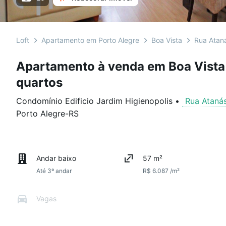
Loft
Apartamento em Porto Alegre
Boa Vista
Rua Atan
Apartamento à venda em Boa Vista
quartos
Condomínio Edificio Jardim Higienopolis
•
Rua Ataná
Porto Alegre
-
RS
Andar baixo
57 m²
Até 3º andar
R$ 6.087 /m²
Vagas