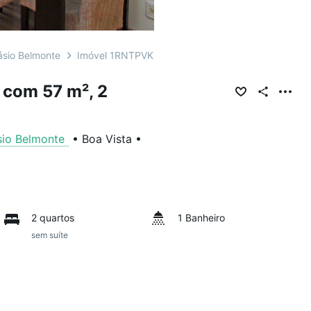
ásio Belmonte
Imóvel 1RNTPVK
 com 57 m², 2
sio Belmonte
•
Boa Vista
•
2 quartos
1 Banheiro
sem suíte