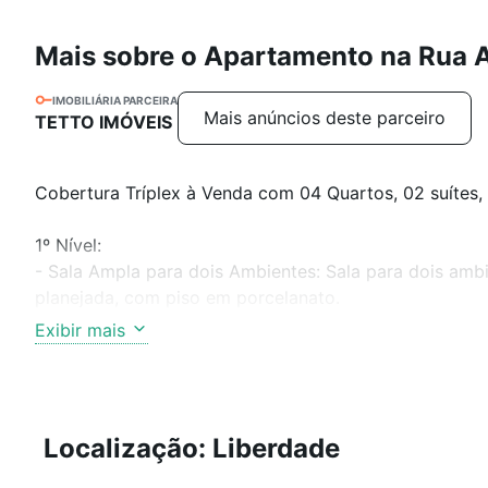
Mais sobre o Apartamento na Rua A
IMOBILIÁRIA PARCEIRA
Mais anúncios deste parceiro
TETTO IMÓVEIS
Cobertura Tríplex à Venda com 04 Quartos, 02 suítes,
1º Nível:
- Sala Ampla para dois Ambientes: Sala para dois am
planejada, com piso em porcelanato.
- 03 Quartos com armários planejados: Quartos com p
Exibir mais
iluminação planejada; Sendo uma suíte com box em bli
Um quarto com varanda, com piso em porcelanato.
- Cozinha Funcional: Cozinha estilo americana, com r
em granito, armários totalmente planejados e com pis
Localização: Liberdade
2º Nível: