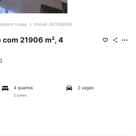
reliano Lessa
Imóvel JNO58DAN
 com 21906 m², 4
G
4 quartos
2 vagas
2 suítes