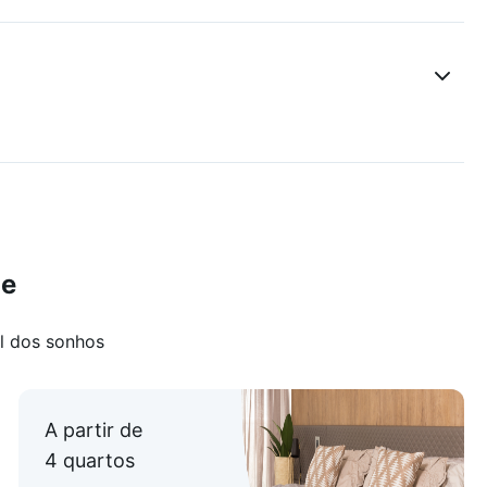
so e iluminação planejada, com piso em porcelanato.
nto em gesso, iluminação planejada, box em blindex e
, armário e com piso em granito.
to, churrasqueira, fogão à lenha, terraço, e com piso
aço adequado para máquina de lavar e outros
de
cobertas.
l dos sonhos
A partir de
4 quartos