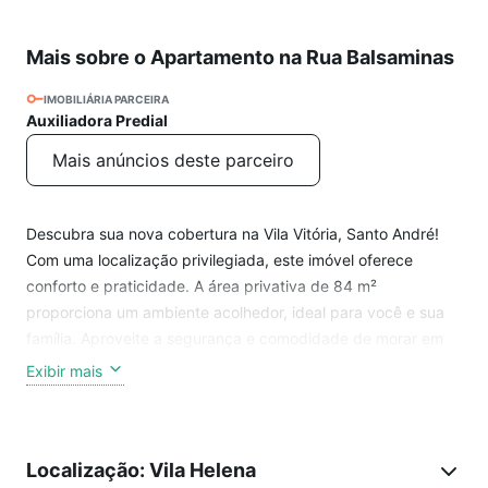
Mais sobre o Apartamento na Rua Balsaminas
IMOBILIÁRIA PARCEIRA
Auxiliadora Predial
Mais anúncios deste parceiro
Descubra sua nova cobertura na Vila Vitória, Santo André!
Com uma localização privilegiada, este imóvel oferece
conforto e praticidade. A área privativa de 84 m²
proporciona um ambiente acolhedor, ideal para você e sua
família. Aproveite a segurança e comodidade de morar em
uma área bem servida de comércio e serviços, com fácil
Exibir mais
acesso às principais vias da cidade. Não perca a
oportunidade de viver em um lugar que combina praticidade
e qualidade de vida. Entre em contato e agende uma visita!
Localização: Vila Helena