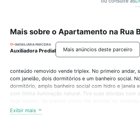
ou consulte as
D
Mais sobre o Apartamento na Rua B
IMOBILIÁRIA PARCEIRA
Mais anúncios deste parceiro
Auxiliadora Predial
conteúdo removido vende triplex. No primeiro andar, 
com janelão, dois dormitórios e um banheiro social. N
dormitório, amplo banheiro social com hidro e janela
com ótima iluminação natural. Tire suas dúvidas com o
hoje mesmo. Se preferir posso lhe atender no whatsap
REFORMAS MAS COM OTIMO POTENCIAL
Exibir mais