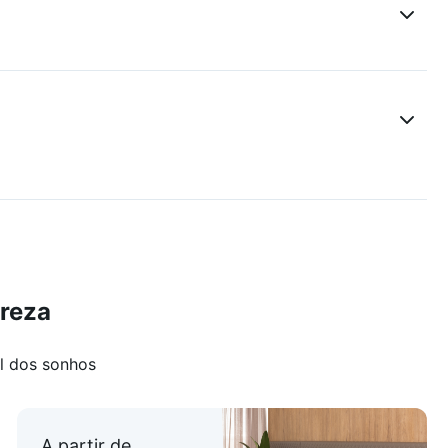
ereza
l dos sonhos
A partir de