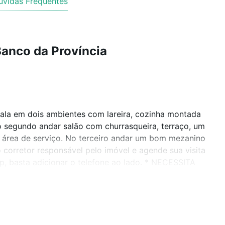
úvidas Frequentes
anco da Província
sala em dois ambientes com lareira, cozinha montada
o segundo andar salão com churrasqueira, terraço, um
 e área de serviço. No terceiro andar um bom mezanino
 corretor responsável pelo imóvel e agende sua visita
p, basta adicionar o telefone ao lado. * NECESSITA