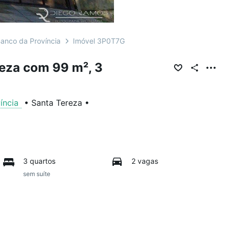
anco da Província
Imóvel 3P0T7G
eza com 99 m², 3
íncia
•
Santa Tereza
•
3 quartos
2 vagas
sem suíte