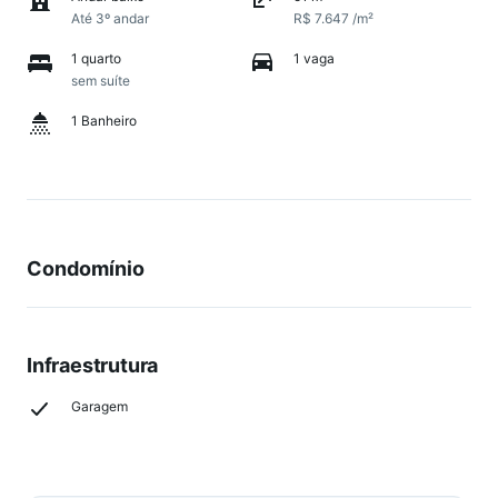
Até 3º andar
R$ 7.647 /m²
1 quarto
1 vaga
sem suíte
1 Banheiro
Condomínio
Infraestrutura
Garagem