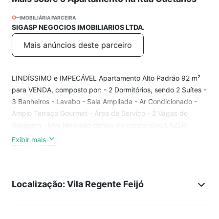
IMOBILIÁRIA PARCEIRA
SIGASP NEGOCIOS IMOBILIARIOS LTDA.
Mais anúncios deste parceiro
LINDÍSSIMO e IMPECÁVEL Apartamento Alto Padrão 92 m²
para VENDA, composto por: - 2 Dormitórios, sendo 2 Suítes -
3 Banheiros - Lavabo - Sala Ampliada - Ar Condicionado -
Amplo Terraço Gourmet - Área de Serviço - 2 Vagas de
Garagem - Mini Mercado dentro do condomínio LAZER
COMPLETO Excelente Localização: Fácil acesso ao bairro do
Exibir mais
Tatuapé e Anália Franco. A 5 minutos do Parque CERET. Não
perca essa oportunidade! Verifique a disponibilidade e
agende sua visita!
Localização: Vila Regente Feijó
ATUALIZADO 22/06/2026