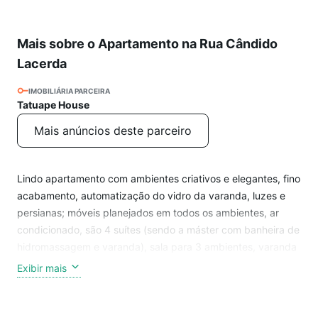
Mais sobre o Apartamento na Rua Cândido
Lacerda
IMOBILIÁRIA PARCEIRA
Tatuape House
Mais anúncios deste parceiro
Lindo apartamento com ambientes criativos e elegantes, fino
acabamento, automatização do vidro da varanda, luzes e
persianas; móveis planejados em todos os ambientes, ar
condicionado, são 4 suítes (sendo a máster com banheira de
hidromassagem e varanda), sala para 3 ambientes, varanda
gourmet, cozinha com ilha e ventilação natural, área de
Exibir mais
serviço, depósito privativo e 5 vagas de garagem.
Condomínio com portaria blindada e segurança 24 horas,