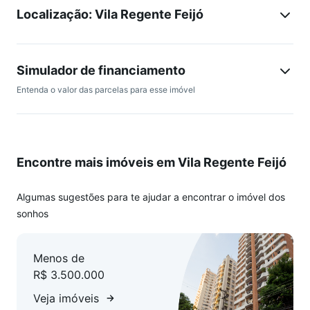
Localização: Vila Regente Feijó
controle de acesso a todas as dependências (inclusive nos
elevadores) através de biometria, área de lazer com piscina
coberta aquecida, piscina descoberta aquecida, piscina
infantil coberta e aquecida, sala de vídeo, sala de internet,
Simulador de financiamento
sala de jogos, salão de festas, espaço gourmet,
Entenda o valor das parcelas para esse imóvel
brinquedoteca, academia de ginástica, quadra poliesportiva
com piso de alta qualidade.
Quantidade de Torres: 2 conjugadas por hall social
Encontre mais imóveis em Vila Regente Feijó
independente.
Algumas sugestões para te ajudar a encontrar o imóvel dos
sonhos
Menos de
R$ 3.500.000
Veja imóveis