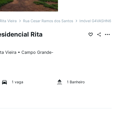
ita Vieira
Rua Cesar Ramos dos Santos
Imóvel G4VASHN6
idencial Rita
ta Vieira
•
Campo Grande
-
1 vaga
1 Banheiro