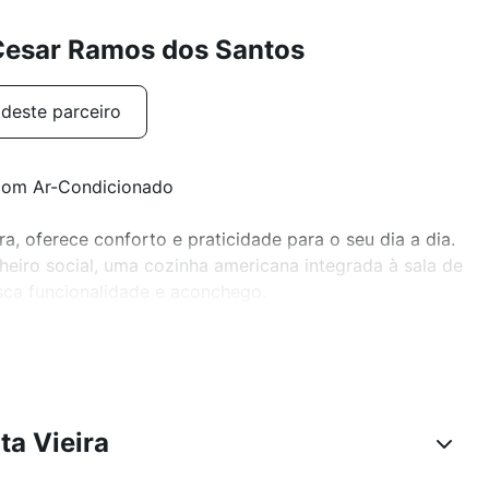
Cesar Ramos dos Santos
deste parceiro
 com Ar-Condicionado
ra, oferece conforto e praticidade para o seu dia a dia.
iro social, uma cozinha americana integrada à sala de
usca funcionalidade e aconchego.
playground, piscinas infantil e adulto, salão de festas
es, garantindo momentos de diversão e lazer para toda
ta Vieira
 lar que você procura!