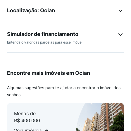
ampla sacada na sala, além de duas sacadas adicionais,
Localização: Ocian
uma em cada quarto, garantindo excelente ventilação e
iluminação natural. Localizado no bairro Cidade Ocian, em
Praia Grande, a região oferece ótima infraestrutura, com
mercados, padarias, farmácias, comércio variado,
Simulador de financiamento
proximidade ao Ocian Praia Clube, pontos de ônibus e
Entenda o valor das parcelas para esse imóvel
diversos serviços essenciais, proporcionando conforto,
praticidade e conveniência em um só lugar.
Agende já sua visita através de um de nossos canais de
Encontre mais imóveis em Ocian
atendimento.
Algumas sugestões para te ajudar a encontrar o imóvel dos
sonhos
Menos de
R$ 400.000
Veja imóveis