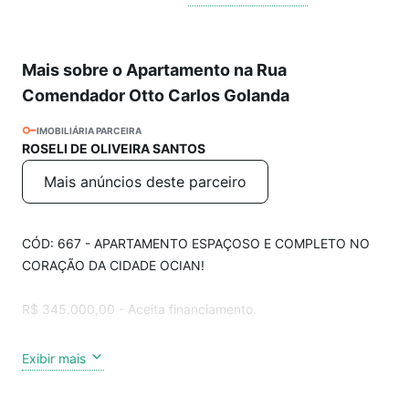
Mais sobre o Apartamento na Rua
Comendador Otto Carlos Golanda
IMOBILIÁRIA PARCEIRA
ROSELI DE OLIVEIRA SANTOS
Mais anúncios deste parceiro
CÓD: 667 - APARTAMENTO ESPAÇOSO E COMPLETO NO
CORAÇÃO DA CIDADE OCIAN!
R$ 345.000,00 - Aceita financiamento.
Imóvel com 2 dormitórios, sendo 1 suíte, sala espaçosa,
Exibir mais
cozinha, banheiro social e área de serviço, totalizando 88m²
de área útil. O prédio conta com elevadores, garagem e uma