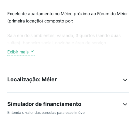
Excelente apartamento no Méier, próximo ao Fórum do Méier
(primeira locação) composto por:
Sala em dois ambientes, varanda, 3 quartos (sendo duas
suítes), banheiro social, cozinha e área de serviço.
Exibir mais
1 vaga e prédio com infraestrutura completa.
*As fotos do anúncio são do apartamento decorado.
Localização: Méier
Atenção: Os preços e taxas podem sofrer alterações sem
aviso prévio. As mobílias não estão incluídas, exceto para
imóveis que possuem informação específica que são
Simulador de financiamento
mobiliados. Considerando a rotatividade dos imóveis é
Entenda o valor das parcelas para esse imóvel
possível que existam imóveis no site que já tenham sido
vendidos ou alugados.