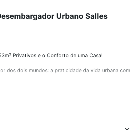
Desembargador Urbano Salles
253m² Privativos e o Conforto de uma Casa!
r dos dois mundos: a praticidade da vida urbana com
nópolis! Com impressionantes 253m² de área privativa,
 com um terraço espaçoso e iluminado, perfeito para
lidade de vida.