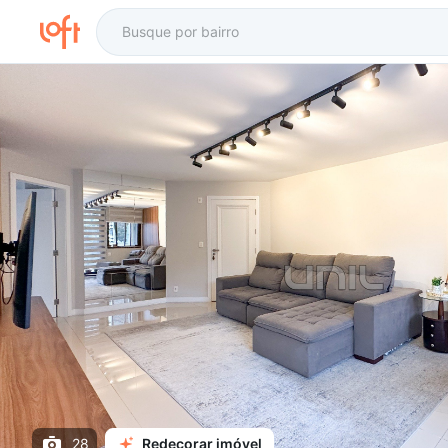
28
Redecorar imóvel