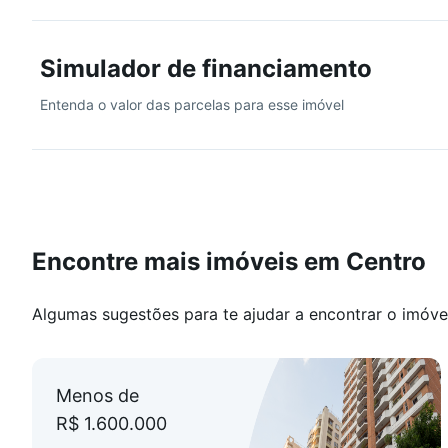
* Sala de jantar elegante;
* Home office e lavabo;
Simulador de financiamento
* 4 banheiros no total;
* Cozinha funcional com área de serviço separada;
Entenda o valor das parcelas para esse imóvel
* Dependência completa de empregada com banheiro;
* Aquecimento central;
* 2 vagas de garagem;
* Móveis planejados permanecem no imóvel;
* Imóvel em excelente estado, pronto para morar!
Infraestrutura do condomínio:
Encontre mais imóveis em Centro
* Portaria 24h;
* Piscinas adulto e infantil;
Algumas sugestões para te ajudar a encontrar o imóve
* Academia completa;
* Salão de festas;
* Gás central;
Menos de
* Bicicletário.
R$ 1.600.000