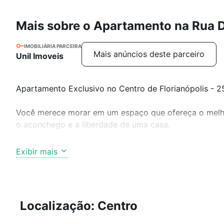
Mais sobre o Apartamento na Rua 
IMOBILIÁRIA PARCEIRA
Mais anúncios deste parceiro
Unil Imoveis
Apartamento Exclusivo no Centro de Florianópolis - 
Você merece morar em um espaço que ofereça o melho
o aconchego e a liberdade de uma casa.
Este incrível apartamento é único no Centro de Floria
Exibir mais
ele proporciona ambientes amplos, bem distribuídos e
quem valoriza momentos ao ar livre, privacidade e qua
Destaques do imóvel:
Localização: Centro
* 3 dormitórios, sendo 1 suíte espaçosa;
* Sala de estar integrada ao grande terraço;