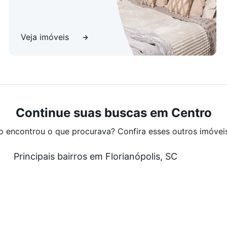
as mais tranquilas e desejadas do Centro de
 supermercados, escolas, clínicas, restaurantes, farmácias
Veja imóveis
em um imóvel único! Agende sua visita e encante-se
ar bem.
Continue suas buscas em Centro
o encontrou o que procurava? Confira esses outros imóvei
Principais bairros em Florianópolis, SC