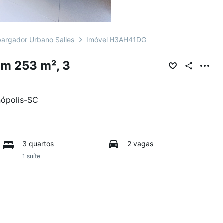
argador Urbano Salles
Imóvel H3AH41DG
m 253 m², 3
nópolis
-
SC
3 quartos
2 vagas
1 suíte