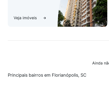
Localização privilegiada:
Na charmosa Rua Desembargador Urbano Salles, uma d
Florianópolis. Próximo a tudo que facilita o dia a dia:
e serviços - com o sossego de um bairro residencial.
Veja imóveis
Viva com mais espaço, segurança e qualidade de vida 
com o imóvel que transformará o seu conceito de mor
Ainda nã
Principais bairros em Florianópolis, SC