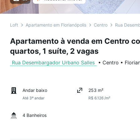
Loft
Apartamento em Florianópolis
Centro
Rua Desemb
Apartamento à venda em Centro co
quartos, 1 suíte, 2 vagas
Rua Desembargador Urbano Salles
•
Centro
•
Floria
Andar baixo
253 m²
Até 3º andar
R$ 6.126 /m²
4 Banheiros