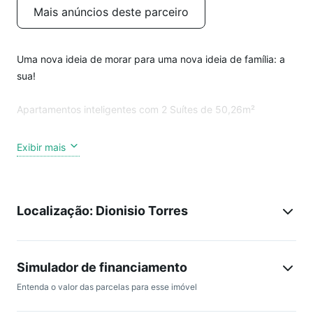
Mais anúncios deste parceiro
Uma nova ideia de morar para uma nova ideia de família: a
sua!
Apartamentos inteligentes com 2 Suítes de 50,26m²
Localizado a poucos metros da Avenida e da
Exibir mais
Desembargador. Próximo a praças, escolas, faculdades,
supermercados e muito mais. Desenvolvido sobre o conceito
de Live&Work, será possível morar e trabalhar no mesmo
Localização: Dionisio Torres
lugar. Áreas compartilhadas como CoWorking, Lounge
Gourmet, Lavanderia Compartilhada e itens de lazer como
piscina adulto e infantil, deck com churrasqueira, academia
profissional, brinquedoteca, pet place e muito mais!
Simulador de financiamento
Entenda o valor das parcelas para esse imóvel