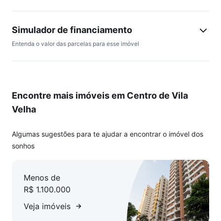
3 dormitórios, sendo 1 suíte confortável
DCE completo, trazendo mais apoio ao dia a dia
Simulador de financiamento
Entenda o valor das parcelas para esse imóvel
Cozinha planejada, prática e ideal para suas refeições
Armários embutidos, que facilitam a organização
Encontre mais imóveis em Centro de Vila
1 vaga de garagem
Velha
Localização privilegiada, na quadra do mar
Algumas sugestões para te ajudar a encontrar o imóvel dos
Este é um imóvel que acolhe diferentes fases da vida e abre
sonhos
espaço para novas possibilidades, com segurança e bem-
estar. Estamos à disposição para apresentar cada detalhe
Menos de
com transparência, cuidado e atenção. Venha conhecer com
R$ 1.100.000
tranquilidade o lugar que pode ser o seu próximo lar.
Veja imóveis