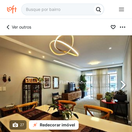
Ver outros
Redecorar imóvel
27