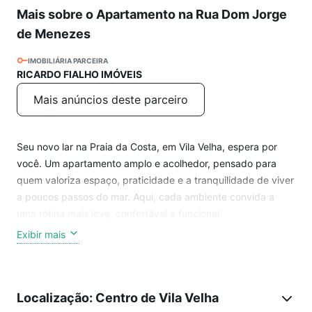
Mais sobre o Apartamento na Rua Dom Jorge
de Menezes
IMOBILIÁRIA PARCEIRA
RICARDO FIALHO IMÓVEIS
Mais anúncios deste parceiro
Seu novo lar na Praia da Costa, em Vila Velha, espera por
você. Um apartamento amplo e acolhedor, pensado para
quem valoriza espaço, praticidade e a tranquilidade de viver
a poucos passos do mar. Aqui, cada ambiente convida a
uma rotina mais leve, confortável e funcional.
Exibir mais
Diferenciais do imóvel:
187 m² de área privativa, com ambientes bem distribuídos
Localização: Centro de Vila Velha