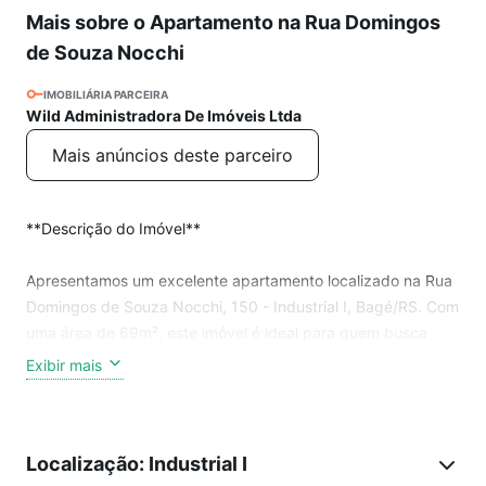
Mais sobre o Apartamento na Rua Domingos
de Souza Nocchi
IMOBILIÁRIA PARCEIRA
Wild Administradora De Imóveis Ltda
Mais anúncios deste parceiro
**Descrição do Imóvel**
Apresentamos um excelente apartamento localizado na Rua
Domingos de Souza Nocchi, 150 - Industrial I, Bagé/RS. Com
uma área de 69m², este imóvel é ideal para quem busca
conforto e praticidade em um só lugar.
Exibir mais
**Principais características:**
Localização: Industrial I
- **Dormitórios:** 3, sendo 1 suíte, proporcionando